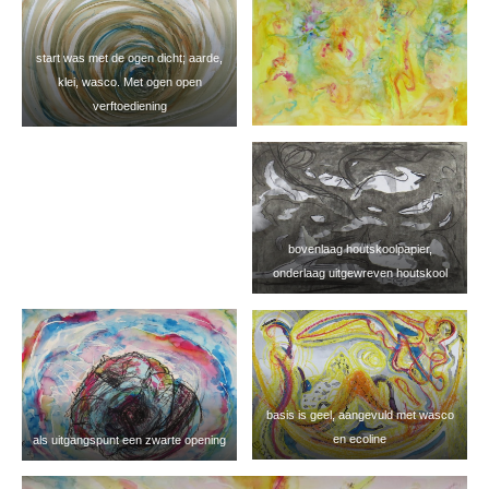
start was met de ogen dicht; aarde,
klei, wasco. Met ogen open
verftoediening
bovenlaag houtskoolpapier,
onderlaag uitgewreven houtskool
basis is geel, aangevuld met wasco
en ecoline
als uitgangspunt een zwarte opening