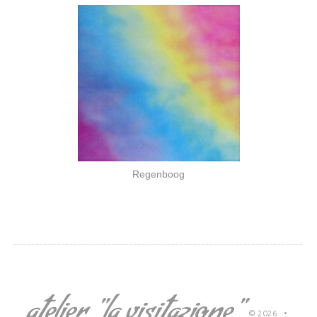
Regenboog
atelier "la visitazione"
© 2026
•