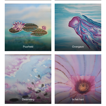
Puurheid
Overgave
Dwarreling
In het hart