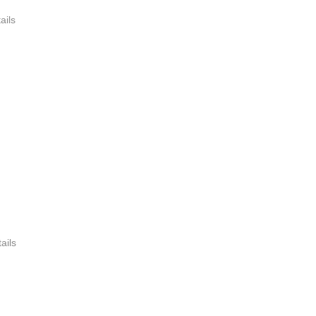
ails
ails