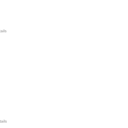
ails
tails